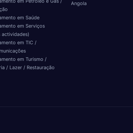
amento em Petróleo e Gás /
Angola
ção
amento em Saúde
amento em Serviços
 actividades)
amento em TIC /
municações
amento em Turismo /
ria / Lazer / Restauração