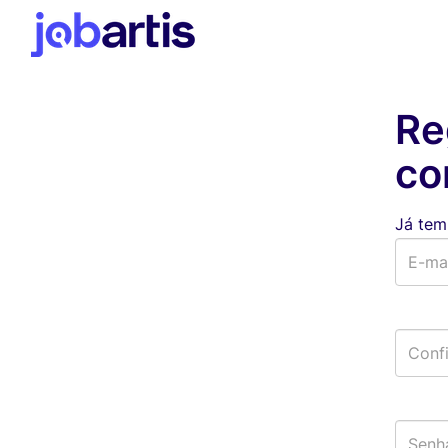
Re
co
Já tem