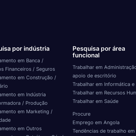
isa por indústria
Pesquisa por área
funcional
amento em Banca /
Trabalhar em Administraçã
os Financeiros / Seguros
apoio de escritório
amento em Construção /
Trabalhar em Informática e 
ário
Trabalhar em Recursos Hu
amento em Indústria
Trabalhar em Saúde
ormadora / Produção
amento em Marketing /
Procure
idade
Emprego em Angola
amento em Outros
Tendências de trabalho em