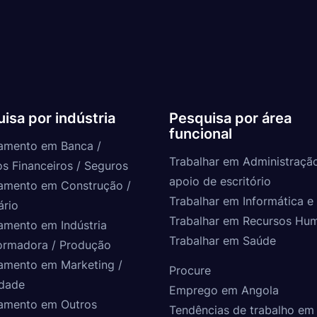
isa por indústria
Pesquisa por área
funcional
amento em Banca /
Trabalhar em Administraçã
os Financeiros / Seguros
apoio de escritório
amento em Construção /
Trabalhar em Informática e 
ário
Trabalhar em Recursos Hu
amento em Indústria
Trabalhar em Saúde
ormadora / Produção
amento em Marketing /
Procure
idade
Emprego em Angola
amento em Outros
Tendências de trabalho em