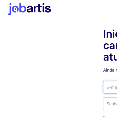
In
ca
at
Ainda 