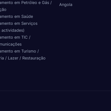
amento em Petróleo e Gás /
Angola
ção
amento em Saúde
amento em Serviços
 actividades)
amento em TIC /
municações
amento em Turismo /
ria / Lazer / Restauração